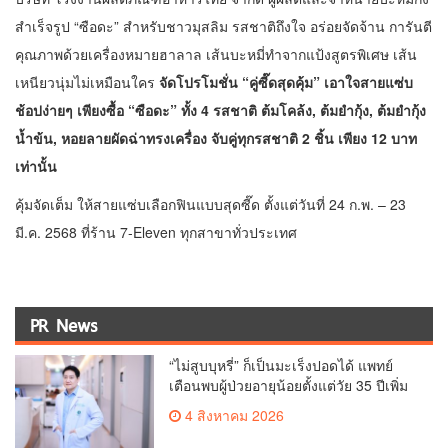
สำเร็จรูป “ซือดะ” สำหรับชาวมุสลิม รสชาติถึงใจ อร่อยจัดจ้าน การันตี
คุณภาพด้วยเครื่องหมายฮาลาล เส้นบะหมี่ทำจากแป้งสูตรพิเศษ เส้น
เหนียวนุ่มไม่เหมือนใคร
จัดโปรโมชั่น “คู่ซี๊ดสุดคุ้ม” เอาใจสายแซ่บ
ช้อปง่ายๆ เพียงซื้อ “ซือดะ” ทั้ง
4 รสชาติ ต้มโคล้ง, ต้มยำกุ้ง, ต้มยำกุ้ง
น้ำข้น, หอยลายผัดฉ่าทรงเครื่อง จับคู่ทุกรสชาติ 2 ชิ้น เพียง 12 บาท
เท่านั้น
คุ้มจัดเต็ม ให้สายแซ่บเลือกฟินแบบสุดซี๊ด ตั้งแต่วันที่ 24 ก.พ. – 23
มี.ค. 2568 ที่ร้าน 7-Eleven ทุกสาขาทั่วประเทศ
PR News
“ไม่สูบบุหรี่” ก็เป็นมะเร็งปอดได้ แพทย์
เตือนพบผู้ป่วยอายุน้อยตั้งแต่วัย 35 ปีเพิ่ม
ขึ้นคนไทยกว่า 70% รู้ตัวเมื่อโรคลุกลาม
4 สิงหาคม 2026