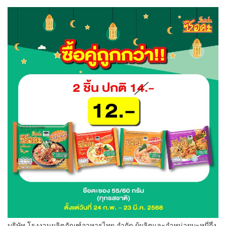
บริษัท โรงงานผลิตภัณฑ์อาหารไทย จำกัด ผู้ผลิตและจำหน่ายบะหมี่กึ่ง