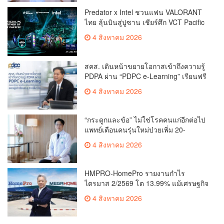
Predator x Intel ชวนแฟน VALORANT
ไทย ลุ้นบินสู่ปูซาน เชียร์ศึก VCT Pacific
Finals Busan ประเทศเกาหลีใต้ Predator
4 สิงหาคม 2026
x Intel ชวนแฟน VALORANT ไทย ลุ้นบิน
สู่ปูซาน แบบติดขอบสนาม พร้อมกิจกรรม
สุดพิเศษตลอดทัวร์นาเมนต์
สคส. เดินหน้าขยายโอกาสเข้าถึงความรู้
PDPA ผ่าน “PDPC e-Learning” เรียนฟรี
ทุกที่ ทุกเวลา พร้อมประกาศนียบัตร ต่อย
4 สิงหาคม 2026
อดศักยภาพคนไทยสู่สังคมดิจิทัลปลอดภัย
เผยยอดผู้เข้าเรียนล่าสุดทะลุ 8 หมื่นราย
แล้ว
“กระดูกและข้อ” ไม่ใช่โรคคนแก่อีกต่อไป
แพทย์เตือนคนรุ่นใหม่ป่วยเพิ่ม 20-
30% เสี่ยง ‘ข้อเข่าเสื่อมก่อนวัย’ จาก
4 สิงหาคม 2026
กระแสกีฬา
HMPRO-HomePro รายงานกำไร
ไตรมาส 2/2569 โต 13.99% แม้เศรษฐกิจ
ผันผวนเดินหน้าขยายสาขา เสริมพอร์ต
4 สิงหาคม 2026
Private Brand ดัน Gross Margin เพิ่มขึ้น