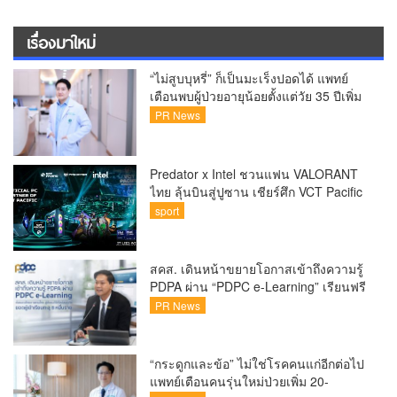
เรื่องมาใหม่
“ไม่สูบบุหรี่” ก็เป็นมะเร็งปอดได้ แพทย์
เตือนพบผู้ป่วยอายุน้อยตั้งแต่วัย 35 ปีเพิ่ม
ขึ้นคนไทยกว่า 70% รู้ตัวเมื่อโรคลุกลาม
PR News
Predator x Intel ชวนแฟน VALORANT
ไทย ลุ้นบินสู่ปูซาน เชียร์ศึก VCT Pacific
Finals Busan ประเทศเกาหลีใต้ Predator
sport
x Intel ชวนแฟน VALORANT ไทย ลุ้นบิน
สู่ปูซาน แบบติดขอบสนาม พร้อมกิจกรรม
สุดพิเศษตลอดทัวร์นาเมนต์
สคส. เดินหน้าขยายโอกาสเข้าถึงความรู้
PDPA ผ่าน “PDPC e-Learning” เรียนฟรี
ทุกที่ ทุกเวลา พร้อมประกาศนียบัตร ต่อย
PR News
อดศักยภาพคนไทยสู่สังคมดิจิทัลปลอดภัย
เผยยอดผู้เข้าเรียนล่าสุดทะลุ 8 หมื่นราย
แล้ว
“กระดูกและข้อ” ไม่ใช่โรคคนแก่อีกต่อไป
แพทย์เตือนคนรุ่นใหม่ป่วยเพิ่ม 20-