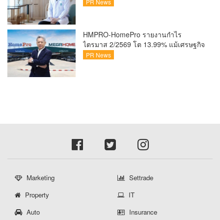
30% เสี่ยง ‘ข้อเข่าเสื่อมก่อนวัย’ จาก
PR News
กระแสกีฬา
HMPRO-HomePro รายงานกำไร
ไตรมาส 2/2569 โต 13.99% แม้เศรษฐกิจ
ผันผวนเดินหน้าขยายสาขา เสริมพอร์ต
PR News
Private Brand ดัน Gross Margin เพิ่มขึ้น
Marketing
Settrade
Property
IT
Auto
Insurance