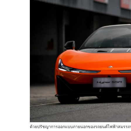
ด้วยปรัชญาการออกแบบภายนอกของรถยนต์ไฟฟ้าสมรรถนะส