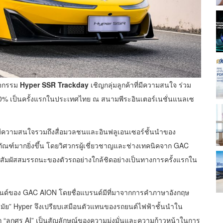
ิจกรรม
Hyper SSR Trackday
เชิญกลุ่มลูกค้าที่มีความสนใจ ร่วม
0% เป็นครั้งแรกในประเทศไทย ณ สนามพีระอินเตอร์เนชั่นแนลเซ
ค้าที่มีความสนใจรวมถึงสื่อมวลชนและอินฟลูเอนเซอร์ชั้นนำของ
ณฑ์มากยิ่งขึ้น โดยวิศวกรผู้เชี่ยวชาญและช่างเทคนิคจาก GAC
อสัมผัสสมรรถนะของตัวรถอย่างใกล้ชิดอย่างเป็นทางการครั้งแรกใน
นด์ของ GAC AION โดยชื่อแบรนด์มีที่มาจากการคำภาษาอังกฤษ
มัย” Hyper จึงเปรียบเสมือนตัวแทนของรถยนต์ไฟฟ้าชั้นนำใน
 “ลูกศร AI” เป็นสัญลักษณ์ของความมุ่งมั่นและความก้าวหน้าในการ