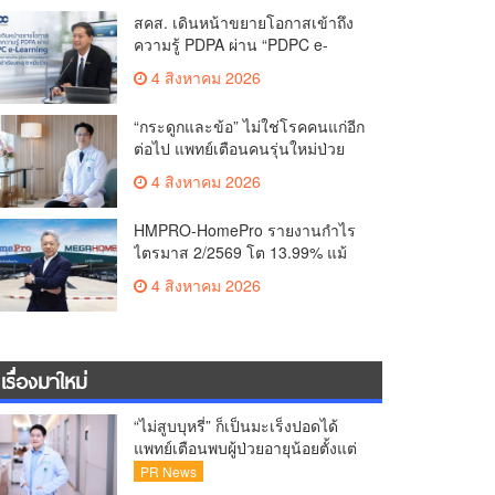
ชวนแฟน VALORANT ไทย ลุ้นบิน
สคส. เดินหน้าขยายโอกาสเข้าถึง
สู่ปูซาน แบบติดขอบสนาม พร้อม
ความรู้ PDPA ผ่าน “PDPC e-
กิจกรรมสุดพิเศษตลอดทัวร์นาเมนต์
Learning” เรียนฟรี ทุกที่ ทุกเวลา
4 สิงหาคม 2026
พร้อมประกาศนียบัตร ต่อยอด
ศักยภาพคนไทยสู่สังคมดิจิทัล
“กระดูกและข้อ” ไม่ใช่โรคคนแก่อีก
ปลอดภัย เผยยอดผู้เข้าเรียนล่าสุด
ต่อไป แพทย์เตือนคนรุ่นใหม่ป่วย
ทะลุ 8 หมื่นรายแล้ว
เพิ่ม 20-30% เสี่ยง ‘ข้อเข่าเสื่อม
4 สิงหาคม 2026
ก่อนวัย’ จากกระแสกีฬา
HMPRO-HomePro รายงานกำไร
ไตรมาส 2/2569 โต 13.99% แม้
เศรษฐกิจผันผวนเดินหน้าขยาย
4 สิงหาคม 2026
สาขา เสริมพอร์ต Private Brand
ดัน Gross Margin เพิ่มขึ้น
เรื่องมาใหม่
“ไม่สูบบุหรี่” ก็เป็นมะเร็งปอดได้
แพทย์เตือนพบผู้ป่วยอายุน้อยตั้งแต่
วัย 35 ปีเพิ่มขึ้นคนไทยกว่า 70%
PR News
รู้ตัวเมื่อโรคลุกลาม