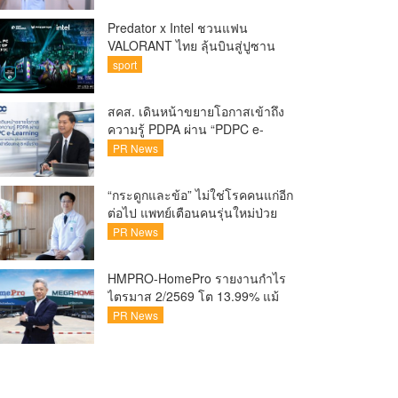
Predator x Intel ชวนแฟน
VALORANT ไทย ลุ้นบินสู่ปูซาน
เชียร์ศึก VCT Pacific Finals Busan
sport
ประเทศเกาหลีใต้ Predator x Intel
ชวนแฟน VALORANT ไทย ลุ้นบิน
สคส. เดินหน้าขยายโอกาสเข้าถึง
สู่ปูซาน แบบติดขอบสนาม พร้อม
ความรู้ PDPA ผ่าน “PDPC e-
กิจกรรมสุดพิเศษตลอดทัวร์นาเมนต์
Learning” เรียนฟรี ทุกที่ ทุกเวลา
PR News
พร้อมประกาศนียบัตร ต่อยอด
ศักยภาพคนไทยสู่สังคมดิจิทัล
“กระดูกและข้อ” ไม่ใช่โรคคนแก่อีก
ปลอดภัย เผยยอดผู้เข้าเรียนล่าสุด
ต่อไป แพทย์เตือนคนรุ่นใหม่ป่วย
ทะลุ 8 หมื่นรายแล้ว
เพิ่ม 20-30% เสี่ยง ‘ข้อเข่าเสื่อม
PR News
ก่อนวัย’ จากกระแสกีฬา
HMPRO-HomePro รายงานกำไร
ไตรมาส 2/2569 โต 13.99% แม้
เศรษฐกิจผันผวนเดินหน้าขยาย
PR News
สาขา เสริมพอร์ต Private Brand
ดัน Gross Margin เพิ่มขึ้น