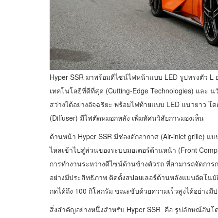
Hyper SSR มาพร้อมดีไซน์ไฟหน้าแบบ LED รูปทรงตัว L ย
เทคโนโลยีที่ดีที่สุด (Cutting-Edge Technologies) และ
สว่างได้อย่างอัจฉริยะ พร้อมไฟท้ายแบบ LED แนวยาว โ
(Diffuser) มีไฟตัดหมอกหลัง เพิ่มทัศนวิสัยการมองเห็น
ด้านหน้า Hyper SSR มีช่องดักอากาศ (Air-inlet grille)
ไหลเข้าไปสู่ส่วนของระบบมอเตอร์ด้านหน้า (Front Co
การทำงานระหว่างดีไซน์ด้านข้างตัวรถ ที่สามารถจัดการ
อย่างมีประสิทธิภาพ ติดตั้งสปอยเลอร์ด้านหลังแบบอัตโน
กดได้ถึง 100 กิโลกรัม ขณะขับด้วยความเร็วสูงได้อย่างมี
สิ่งสำคัญอย่างหนึ่งสำหรับ Hyper SSR คือ รูปลักษณ์อันโดด