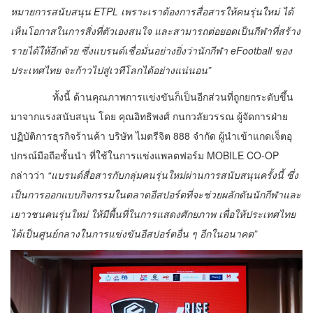
หมายการสนับสนุน ETPL เพราะเราต้องการสื่อสารให้คนรุ่นใหม่ ได้
เห็นโอกาสในการสิ่งที่ตัวเองสนใจ และสามารถต่อยอดเป็นกีฬาที่สร้าง
รายได้ให้อีกด้วย ซึ่งแบรนด์เชื่อมั่นอย่างยิ่งว่านักกีฬา eFootball ของ
ประเทศไทย จะก้าวไปสู่เวทีโลกได้อย่างแน่นอน”
ทั้งนี้ ด้านคุณภาพการแข่งขันก็เป็นอีกส่วนที่ถูกยกระดับขึ้น
มาจากแรงสนับสนุน โดย คุณอิทธิพงศ์ กนกวลัยวรรณ ผู้จัดการฝ่าย
ปฏิบัติการธุรกิจร้านค้า บริษัท ไมตรีจิต 888 จำกัด ผู้นำเข้าแกดเจ็ตอุ
ปกรณ์มือถือชั้นนำ ที่ใช้ในการแข่งแพลตฟอร์ม MOBILE CO-OP
กล่าวว่า
“แบรนด์สื่อสารกับกลุ่มคนรุ่นใหม่ผ่านการสนับสนุนครั้งนี้ ซึ่ง
เป็นการออกแบบกิจกรรมในตลาดอีสปอร์ตที่จะช่วยผลักดันนักกีฬาและ
เยาวชนคนรุ่นใหม่ ให้มีพื้นที่ในการแสดงศักยภาพ เพื่อให้ประเทศไทย
ได้เป็นศูนย์กลางในการแข่งขันอีสปอร์ตอื่น ๆ อีกในอนาคต”