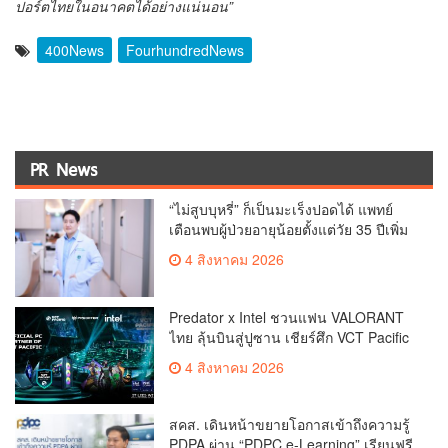
ปอร์ตไทยในอนาคตได้อย่างแน่นอน”
400News
FourhundredNews
PR News
“ไม่สูบบุหรี่” ก็เป็นมะเร็งปอดได้ แพทย์
เตือนพบผู้ป่วยอายุน้อยตั้งแต่วัย 35 ปีเพิ่ม
ขึ้นคนไทยกว่า 70% รู้ตัวเมื่อโรคลุกลาม
4 สิงหาคม 2026
Predator x Intel ชวนแฟน VALORANT
ไทย ลุ้นบินสู่ปูซาน เชียร์ศึก VCT Pacific
Finals Busan ประเทศเกาหลีใต้ Predator
4 สิงหาคม 2026
x Intel ชวนแฟน VALORANT ไทย ลุ้นบิน
สู่ปูซาน แบบติดขอบสนาม พร้อมกิจกรรม
สุดพิเศษตลอดทัวร์นาเมนต์
สคส. เดินหน้าขยายโอกาสเข้าถึงความรู้
PDPA ผ่าน “PDPC e-Learning” เรียนฟรี