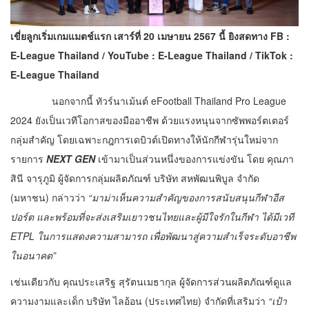
เขี่ยลูกเริ่มเกมแมตช์แรก เสาร์ที่
20 เมษายน 2567 นี้ ยิงสดทาง FB :
E-League Thailand
/ YouTube :
E-League Thailand
/ TikTok :
E-League Thailand
นอกจากนี้ ทัวร์นาเม้นต์ eFootball Thailand Pro League
2024 ยังเป็นเวทีโอกาสของมืออาชีพ ด้วยแรงหนุนจากซัพพอร์ตเตอร์
กลุ่มสำคัญ โดยเฉพาะกฎการเดบิวต์เปิดทางให้นักกีฬารุ่นใหม่จาก
รายการ
NEXT GEN
เข้ามาเป็นส่วนหนึ่งของการแข่งขัน โดย คุณภา
สินี จารุภูมิ ผู้จัดการกลุ่มผลิตภัณฑ์ บริษัท สหพัฒนพิบูล จำกัด
(มหาชน) กล่าวว่า
“มาม่าเห็นความสำคัญของการสนับสนุนกีฬาอีส
ปอร์ต และพร้อมที่จะส่งเสริมเยาวชนไทยและผู้มีใจรักในกีฬา ได้มีเวที
ETPL ในการแสดงความสามารถ เพื่อพัฒนาสู่ความสำเร็จระดับอาชีพ
ในอนาคต”
เช่นเดียวกับ คุณประเสริฐ สุรัตนเมธากุล ผู้จัดการส่วนผลิตภัณฑ์ดูแล
ความงามและเด็ก บริษัท ไลอ้อน (ประเทศไทย) จำกัดที่เสริมว่า
“เป้า