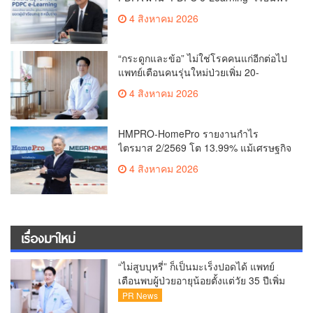
ทุกที่ ทุกเวลา พร้อมประกาศนียบัตร ต่อย
4 สิงหาคม 2026
อดศักยภาพคนไทยสู่สังคมดิจิทัลปลอดภัย
เผยยอดผู้เข้าเรียนล่าสุดทะลุ 8 หมื่นราย
แล้ว
“กระดูกและข้อ” ไม่ใช่โรคคนแก่อีกต่อไป
แพทย์เตือนคนรุ่นใหม่ป่วยเพิ่ม 20-
30% เสี่ยง ‘ข้อเข่าเสื่อมก่อนวัย’ จาก
4 สิงหาคม 2026
กระแสกีฬา
HMPRO-HomePro รายงานกำไร
ไตรมาส 2/2569 โต 13.99% แม้เศรษฐกิจ
ผันผวนเดินหน้าขยายสาขา เสริมพอร์ต
4 สิงหาคม 2026
Private Brand ดัน Gross Margin เพิ่มขึ้น
เรื่องมาใหม่
“ไม่สูบบุหรี่” ก็เป็นมะเร็งปอดได้ แพทย์
เตือนพบผู้ป่วยอายุน้อยตั้งแต่วัย 35 ปีเพิ่ม
ขึ้นคนไทยกว่า 70% รู้ตัวเมื่อโรคลุกลาม
PR News