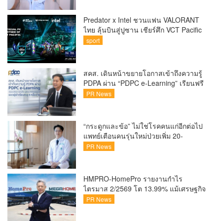
Predator x Intel ชวนแฟน VALORANT
ไทย ลุ้นบินสู่ปูซาน เชียร์ศึก VCT Pacific
Finals Busan ประเทศเกาหลีใต้ Predator
sport
x Intel ชวนแฟน VALORANT ไทย ลุ้นบิน
สู่ปูซาน แบบติดขอบสนาม พร้อมกิจกรรม
สุดพิเศษตลอดทัวร์นาเมนต์
สคส. เดินหน้าขยายโอกาสเข้าถึงความรู้
PDPA ผ่าน “PDPC e-Learning” เรียนฟรี
ทุกที่ ทุกเวลา พร้อมประกาศนียบัตร ต่อย
PR News
อดศักยภาพคนไทยสู่สังคมดิจิทัลปลอดภัย
เผยยอดผู้เข้าเรียนล่าสุดทะลุ 8 หมื่นราย
แล้ว
“กระดูกและข้อ” ไม่ใช่โรคคนแก่อีกต่อไป
แพทย์เตือนคนรุ่นใหม่ป่วยเพิ่ม 20-
30% เสี่ยง ‘ข้อเข่าเสื่อมก่อนวัย’ จาก
PR News
กระแสกีฬา
HMPRO-HomePro รายงานกำไร
ไตรมาส 2/2569 โต 13.99% แม้เศรษฐกิจ
ผันผวนเดินหน้าขยายสาขา เสริมพอร์ต
PR News
Private Brand ดัน Gross Margin เพิ่มขึ้น