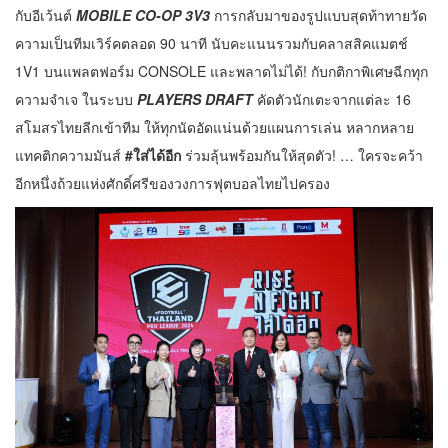
กับอีเว้นต์
MOBILE CO-OP 3V3
การกลับมาของรูปแบบสุดท้าทายวัด
ความเป็นทีมเวิร์คตลอด 90 นาที นับคะแนนรวมกับคลาสสิคแมตช์
1V1 บนแพลตฟอร์ม CONSOLE และพลาดไม่ได้! กับกติกาพิเศษฉีกทุก
ความจำเจ ในระบบ
PLAYERS DRAFT
คัดตัวนักเตะจากแต่ละ 16
สโมสรไทยลีกเข้าทีม ให้ทุกนัดอัดแน่นด้วยแผนการเล่น หลากหลาย
แทคติกความมันส์
#ใส่ได้อีก
ร่วมลุ้นพร้อมกันให้สุดตัว! … ใครจะคว้า
อีกหนึ่งถ้วยแห่งศักดิ์ศรีของวงการฟุตบอลไทยไปครอง