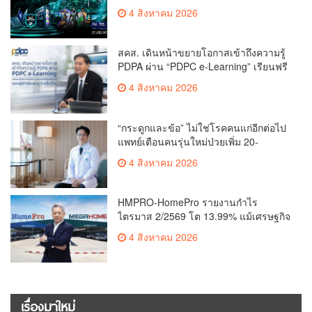
Finals Busan ประเทศเกาหลีใต้ Predator
4 สิงหาคม 2026
x Intel ชวนแฟน VALORANT ไทย ลุ้นบิน
สู่ปูซาน แบบติดขอบสนาม พร้อมกิจกรรม
สุดพิเศษตลอดทัวร์นาเมนต์
สคส. เดินหน้าขยายโอกาสเข้าถึงความรู้
PDPA ผ่าน “PDPC e-Learning” เรียนฟรี
ทุกที่ ทุกเวลา พร้อมประกาศนียบัตร ต่อย
4 สิงหาคม 2026
อดศักยภาพคนไทยสู่สังคมดิจิทัลปลอดภัย
เผยยอดผู้เข้าเรียนล่าสุดทะลุ 8 หมื่นราย
แล้ว
“กระดูกและข้อ” ไม่ใช่โรคคนแก่อีกต่อไป
แพทย์เตือนคนรุ่นใหม่ป่วยเพิ่ม 20-
30% เสี่ยง ‘ข้อเข่าเสื่อมก่อนวัย’ จาก
4 สิงหาคม 2026
กระแสกีฬา
HMPRO-HomePro รายงานกำไร
ไตรมาส 2/2569 โต 13.99% แม้เศรษฐกิจ
ผันผวนเดินหน้าขยายสาขา เสริมพอร์ต
4 สิงหาคม 2026
Private Brand ดัน Gross Margin เพิ่มขึ้น
เรื่องมาใหม่