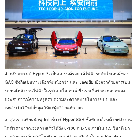
สำหรับแบรนด์ Hyper ซึ่งเป็นแบรนด์รถยนต์ไฟฟ้าระดับไฮเอนด์ของ
GAC ซึ่งถือเป็นทางเลือกที่เหนือกว่า และ ยอดเยี่ยมยิ่งกว่าด้วยการเป็น
รถยนต์พลังงานไฟฟ้าในรูปแบบไฮเอนด์ ซึ่งเราเชื่อว่าจะตอบสนอง
ประสบการณ์ความหรูหรา ความสะดวกสบายในการขับขี่ และ
เทคโนโลยีใหม่ล้ำยุค ให้แก่ผู้บริโภคทั่วโลก
ล่าสุดเราเตรียมนำซุปเปอร์คาร์ Hyper SSR ซึ่งขับเคลื่อนด้วยพลังงาน
ไฟฟ้าสามารถเร่งความเร็วได้ถึง 0-100 กม./ชม.ภายใน 1.9 วินาที มา
รวมถึงรถยนต์เอสยูวีไฟฟ้า Hyper HT มาเปิดตัวในงาน Bangkok