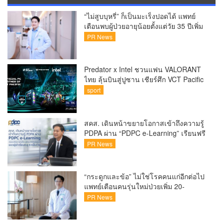
“ไม่สูบบุหรี่” ก็เป็นมะเร็งปอดได้ แพทย์
เตือนพบผู้ป่วยอายุน้อยตั้งแต่วัย 35 ปีเพิ่ม
ขึ้นคนไทยกว่า 70% รู้ตัวเมื่อโรคลุกลาม
PR News
Predator x Intel ชวนแฟน VALORANT
ไทย ลุ้นบินสู่ปูซาน เชียร์ศึก VCT Pacific
Finals Busan ประเทศเกาหลีใต้ Predator
sport
x Intel ชวนแฟน VALORANT ไทย ลุ้นบิน
สู่ปูซาน แบบติดขอบสนาม พร้อมกิจกรรม
สุดพิเศษตลอดทัวร์นาเมนต์
สคส. เดินหน้าขยายโอกาสเข้าถึงความรู้
PDPA ผ่าน “PDPC e-Learning” เรียนฟรี
ทุกที่ ทุกเวลา พร้อมประกาศนียบัตร ต่อย
PR News
อดศักยภาพคนไทยสู่สังคมดิจิทัลปลอดภัย
เผยยอดผู้เข้าเรียนล่าสุดทะลุ 8 หมื่นราย
แล้ว
“กระดูกและข้อ” ไม่ใช่โรคคนแก่อีกต่อไป
แพทย์เตือนคนรุ่นใหม่ป่วยเพิ่ม 20-
30% เสี่ยง ‘ข้อเข่าเสื่อมก่อนวัย’ จาก
PR News
กระแสกีฬา