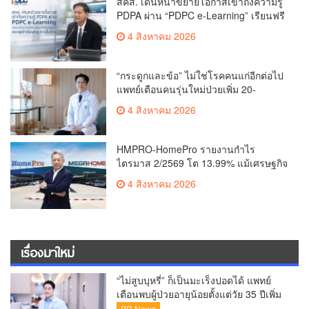
สคส. เดินหน้าขยายโอกาสเข้าถึงความรู้
PDPA ผ่าน “PDPC e-Learning” เรียนฟรี
ทุกที่ ทุกเวลา พร้อมประกาศนียบัตร ต่อย
4 สิงหาคม 2026
อดศักยภาพคนไทยสู่สังคมดิจิทัลปลอดภัย
เผยยอดผู้เข้าเรียนล่าสุดทะลุ 8 หมื่นราย
แล้ว
“กระดูกและข้อ” ไม่ใช่โรคคนแก่อีกต่อไป
แพทย์เตือนคนรุ่นใหม่ป่วยเพิ่ม 20-
30% เสี่ยง ‘ข้อเข่าเสื่อมก่อนวัย’ จาก
4 สิงหาคม 2026
กระแสกีฬา
HMPRO-HomePro รายงานกำไร
ไตรมาส 2/2569 โต 13.99% แม้เศรษฐกิจ
ผันผวนเดินหน้าขยายสาขา เสริมพอร์ต
4 สิงหาคม 2026
Private Brand ดัน Gross Margin เพิ่มขึ้น
เรื่องมาใหม่
“ไม่สูบบุหรี่” ก็เป็นมะเร็งปอดได้ แพทย์
เตือนพบผู้ป่วยอายุน้อยตั้งแต่วัย 35 ปีเพิ่ม
ขึ้นคนไทยกว่า 70% รู้ตัวเมื่อโรคลุกลาม
PR News