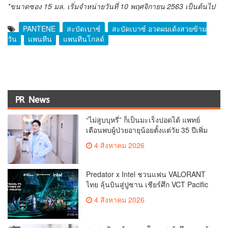
*ขนาดซอง 15 มล. เริ่มจำหน่ายวันที่ 10 พฤศจิกายน 2563 เป็นต้นไป
PANTENE
สะบัดเบาซ์
สะบัดเบาซ์ อวดผมเด้งสวยข้าม
วัน
แพนทีน
แพนทีนโกลด์
PR News
“ไม่สูบบุหรี่” ก็เป็นมะเร็งปอดได้ แพทย์
เตือนพบผู้ป่วยอายุน้อยตั้งแต่วัย 35 ปีเพิ่ม
ขึ้นคนไทยกว่า 70% รู้ตัวเมื่อโรคลุกลาม
4 สิงหาคม 2026
Predator x Intel ชวนแฟน VALORANT
ไทย ลุ้นบินสู่ปูซาน เชียร์ศึก VCT Pacific
Finals Busan ประเทศเกาหลีใต้ Predator
4 สิงหาคม 2026
x Intel ชวนแฟน VALORANT ไทย ลุ้นบิน
สู่ปูซาน แบบติดขอบสนาม พร้อมกิจกรรม
สุดพิเศษตลอดทัวร์นาเมนต์