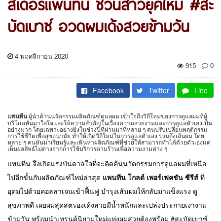
สเดอร์แพนทีน ชวนสาวยุคใหม่ #สะ
บัดเบาซ์ อวดผมเด้งสวยข้ามวัน
4 พฤศจิกายน 2020
915
0
Facebook
Twitter
Line
แพนทีน
ผู้นำด้านนวัตกรรมผลิตภัณฑ์ดูแลผม เข้าใจถึงวิถีใหม่ของการดูแลผมที่ผู้
บริโภคหันมาใส่ใจและให้ความสำคัญในเรื่องความสวยงามและการดูแลตัวเองเป็น
อย่างมาก โดยเฉพาะอย่างยิ่งในช่วงปีที่ผ่านมาที่หลาย ๆ คนปรับเปลี่ยนพฤติกรรม
การใช้ชีวิตเพื่อสุขอนามัย ทำให้เกิดวิถีใหม่ในการดูแลตัวเอง รวมถึงเส้นผม โดย
หลาย ๆ คนหันมาเรียนรู้และเฟ้นหาผลิตภัณฑ์ที่ช่วยให้สามารถทำได้ด้วยตัวเองแต่
เห็นผลลัพธ์ไม่ต่างจากการใช้บริการตามร้านเพื่อความงามต่าง ๆ
แพนทีน จึงเกิดแรงบันดาลใจที่จะคิดค้นนวัตกรรมการดูแลผมที่เหนือ
ไปอีกขั้นกับผลิตภัณฑ์ใหม่ล่าสุด
แพนทีน โกลด์ เพอร์เฟคชัน ซีรีส์
ที่
อุดมไปด้วยคอลลาเจนเข้าฟื้นฟู บำรุงเส้นผมให้กลับมาแข็งแรง ดู
สุขภาพดี เผยผมสุดสตรองเด้งสวยมีน้ำหนักและเปล่งประกายเงางาม
ข้ามวัน พร้อมนำเทรนด์นิยามใหม่แห่งผมสวยต้องพร้อม #สะบัดเบาซ์