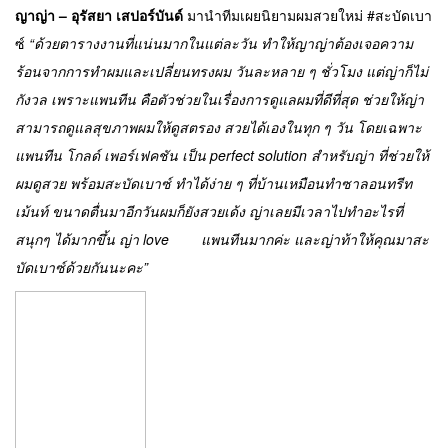
ญาญ่า
– อุรัสยา เสปอร์บันด์
มานำทีมเผยนิยามผมสวยใหม่ #สะบัดเบา
ซ์
“ด้วยตารางงานที่แน่นมากในแต่ละวัน ทำให้ญาญ่าต้องเจอความ
ร้อนจากการทำผมและเปลี่ยนทรงผม วันละหลาย ๆ ชั่วโมง แต่ญ่าก็ไม่
กังวล เพราะแพนทีน คือตัวช่วยในเรื่องการดูแลผมที่ดีที่สุด ช่วยให้ญ่า
สามารถดูแลสุขภาพผมให้ดูสตรอง สวยได้เองในทุก ๆ วัน โดยเฉพาะ
แพนทีน โกลด์ เพอร์เฟคชัน เป็น
perfect solution สำหรับญ่า ที่ช่วยให้
ผมดูสวย พร้อมสะบัดเบาซ์ ทำได้ง่าย ๆ ที่บ้านเหมือนทำซาลอนทรีท
เม้นท์ ขนาดตื่นมาอีกวันผมก็ยังสวยเด้ง ญ่าเลยมีเวลาไปทำอะไรที่
สนุกๆ ได้มากขึ้น ญ่า love แพนทีนมากค่ะ และญ่าท้าให้คุณมาสะ
บัดเบาซ์ด้วยกันนะคะ”