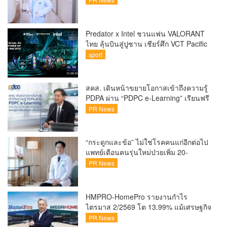
Predator x Intel ชวนแฟน VALORANT
ไทย ลุ้นบินสู่ปูซาน เชียร์ศึก VCT Pacific
Finals Busan ประเทศเกาหลีใต้ Predator
sport
x Intel ชวนแฟน VALORANT ไทย ลุ้นบิน
สู่ปูซาน แบบติดขอบสนาม พร้อมกิจกรรม
สุดพิเศษตลอดทัวร์นาเมนต์
สคส. เดินหน้าขยายโอกาสเข้าถึงความรู้
PDPA ผ่าน “PDPC e-Learning” เรียนฟรี
ทุกที่ ทุกเวลา พร้อมประกาศนียบัตร ต่อย
PR News
อดศักยภาพคนไทยสู่สังคมดิจิทัลปลอดภัย
เผยยอดผู้เข้าเรียนล่าสุดทะลุ 8 หมื่นราย
แล้ว
“กระดูกและข้อ” ไม่ใช่โรคคนแก่อีกต่อไป
แพทย์เตือนคนรุ่นใหม่ป่วยเพิ่ม 20-
30% เสี่ยง ‘ข้อเข่าเสื่อมก่อนวัย’ จาก
PR News
กระแสกีฬา
HMPRO-HomePro รายงานกำไร
ไตรมาส 2/2569 โต 13.99% แม้เศรษฐกิจ
ผันผวนเดินหน้าขยายสาขา เสริมพอร์ต
PR News
Private Brand ดัน Gross Margin เพิ่มขึ้น