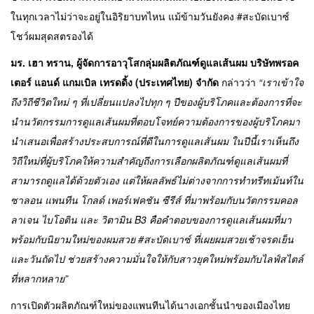
ในทุกเวลาไม่ว่าจะอยู่ในอิริยาบทไหน แม้ข้ามวันยังคง #สะบัดเบาซ์
โชว์ผมสุดสตรองได้
มร. เฮา ทราน, ผู้จัดการอาวุโสกลุ่มผลิตภัณฑ์ดูแลเส้นผม บริษัทพรอค
เตอร์ แอนด์ แกมเบิล เทรดดิ้ง (ประเทศไทย) จำกัด
กล่าวว่า
“เราเข้าใจ
ถึงวิถีชีวิตใหม่ ๆ ที่เปลี่ยนแปลงไปทุก ๆ ปีของผู้บริโภคและต้องการที่จะ
นำนวัตกรรมการดูแลเส้นผมที่ตอบโจทย์ความต้องการของผู้บริโภคมา
นำเสนอเพื่อสร้างประสบการณ์ที่ดีในการดูแลเส้นผม ในปีนี้เราเห็นถึง
วิถีใหม่ที่ผู้บริโภคให้ความสำคัญถึงการเลือกผลิตภัณฑ์ดูแลเส้นผมที่
สามารถดูแลได้ด้วยตัวเอง แต่ให้ผลลัพธ์ไม่ต่างจากการทำทรีทเม้นท์ใน
ซาลอน แพนทีน โกลด์ เพอร์เฟคชัน ซีรีส์ ที่มาพร้อมกับนวัตกรรมคอล
ลาเจน ไบโอติน และ วิตามิน
B3 คือคำตอบของการดูแลเส้นผมที่มา
พร้อมกับนิยามใหม่ของผมสวย #สะบัดเบาซ์ ที่เผยผมสวยเช้าจรดเย็น
และวันถัดไป ช่วยสร้างความมั่นใจให้กับสาวยุคใหม่พร้อมกับไลฟ์สไตล์
ที่หลากหลาย”
การเปิดตัวผลิตภัณฑ์ใหม่ของแพนทีนได้นางเอกชั้นนำของเมืองไทย