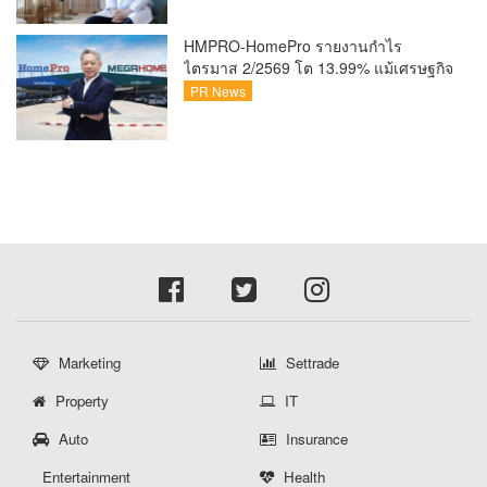
HMPRO-HomePro รายงานกำไร
ไตรมาส 2/2569 โต 13.99% แม้เศรษฐกิจ
ผันผวนเดินหน้าขยายสาขา เสริมพอร์ต
PR News
Private Brand ดัน Gross Margin เพิ่มขึ้น
Marketing
Settrade
Property
IT
Auto
Insurance
Entertainment
Health