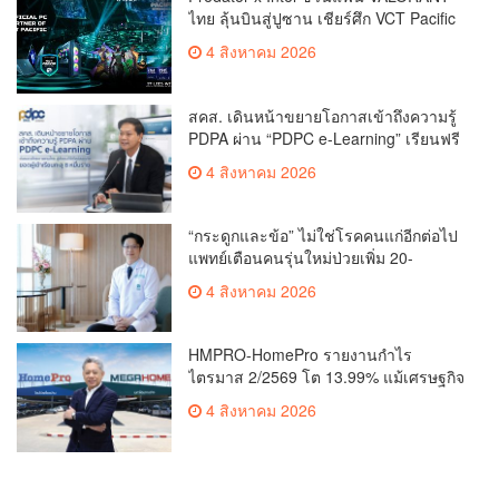
ไทย ลุ้นบินสู่ปูซาน เชียร์ศึก VCT Pacific
Finals Busan ประเทศเกาหลีใต้ Predator
4 สิงหาคม 2026
x Intel ชวนแฟน VALORANT ไทย ลุ้นบิน
สู่ปูซาน แบบติดขอบสนาม พร้อมกิจกรรม
สุดพิเศษตลอดทัวร์นาเมนต์
สคส. เดินหน้าขยายโอกาสเข้าถึงความรู้
PDPA ผ่าน “PDPC e-Learning” เรียนฟรี
ทุกที่ ทุกเวลา พร้อมประกาศนียบัตร ต่อย
4 สิงหาคม 2026
อดศักยภาพคนไทยสู่สังคมดิจิทัลปลอดภัย
เผยยอดผู้เข้าเรียนล่าสุดทะลุ 8 หมื่นราย
แล้ว
“กระดูกและข้อ” ไม่ใช่โรคคนแก่อีกต่อไป
แพทย์เตือนคนรุ่นใหม่ป่วยเพิ่ม 20-
30% เสี่ยง ‘ข้อเข่าเสื่อมก่อนวัย’ จาก
4 สิงหาคม 2026
กระแสกีฬา
HMPRO-HomePro รายงานกำไร
ไตรมาส 2/2569 โต 13.99% แม้เศรษฐกิจ
ผันผวนเดินหน้าขยายสาขา เสริมพอร์ต
4 สิงหาคม 2026
Private Brand ดัน Gross Margin เพิ่มขึ้น