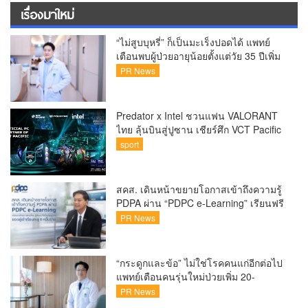
เรื่องมาใหม่
“ไม่สูบบุหรี่” ก็เป็นมะเร็งปอดได้ แพทย์
เตือนพบผู้ป่วยอายุน้อยตั้งแต่วัย 35 ปีเพิ่ม
ขึ้นคนไทยกว่า 70% รู้ตัวเมื่อโรคลุกลาม
PR News
Predator x Intel ชวนแฟน VALORANT
ไทย ลุ้นบินสู่ปูซาน เชียร์ศึก VCT Pacific
Finals Busan ประเทศเกาหลีใต้ Predator
sport
x Intel ชวนแฟน VALORANT ไทย ลุ้นบิน
สู่ปูซาน แบบติดขอบสนาม พร้อมกิจกรรม
สุดพิเศษตลอดทัวร์นาเมนต์
สคส. เดินหน้าขยายโอกาสเข้าถึงความรู้
PDPA ผ่าน “PDPC e-Learning” เรียนฟรี
ทุกที่ ทุกเวลา พร้อมประกาศนียบัตร ต่อย
PR News
อดศักยภาพคนไทยสู่สังคมดิจิทัลปลอดภัย
เผยยอดผู้เข้าเรียนล่าสุดทะลุ 8 หมื่นราย
แล้ว
“กระดูกและข้อ” ไม่ใช่โรคคนแก่อีกต่อไป
แพทย์เตือนคนรุ่นใหม่ป่วยเพิ่ม 20-
30% เสี่ยง ‘ข้อเข่าเสื่อมก่อนวัย’ จาก
PR News
กระแสกีฬา