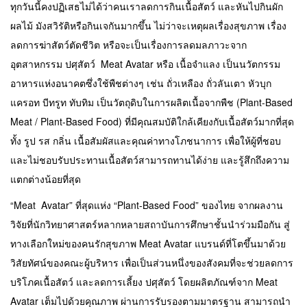
ทุกวันนี้คงปฏิเสธไม่ได้ว่าคนเราลดการกินเนื้อสัตว์ และหันไปกินผัก
ผลไม้ มังสวิรัติหรือกินเจกันมากขึ้น ไม่ว่าจะเหตุผลเรื่องสุขภาพ เรื่อง
ลดการฆ่าสัตว์ตัดชีวิต หรือจะเป็นเรื่องการลดมลภาวะจาก
อุตสาหกรรม ปศุสัตว์ Meat Avatar หรือ เนื้อจำแลง เป็นนวัตกรรม
อาหารแห่งอนาคตซึ่งใช้พืชต่างๆ เช่น ถั่วเหลือง ถั่วลันเตา หัวบุก
แครอท บีทรูท ทับทิม เป็นวัตถุดิบในการผลิตเนื้อจากพืช (Plant-Based
Meat / Plant-Based Food) ที่มีคุณสมบัติใกล้เคียงกับเนื้อสัตว์มากที่สุด
ทั้ง รูป รส กลิ่น เนื้อสัมผัสและคุณค่าทางโภชนาการ เพื่อให้ผู้ที่ชอบ
และไม่ชอบรับประทานเนื้อสัตว์สามารถทานได้ง่าย และรู้สึกถึงความ
แตกต่างน้อยที่สุด
“Meat Avatar” ที่สุดแห่ง “Plant-Based Food” ของไทย จากผลงาน
วิจัยที่นักวิทยาศาสตร์หลากหลายสถาบันการศึกษาชั้นนำร่วมมือกัน สู่
ทางเลือกใหม่ของคนรักสุขภาพ Meat Avatar แบรนด์ที่โตขึ้นมาด้วย
วิสัยทัศน์ของคณะผู้บริหาร เพื่อเป็นส่วนหนึ่งของสังคมที่จะช่วยลดการ
บริโภคเนื้อสัตว์ และลดการเลี้ยง ปศุสัตว์ โดยผลิตภัณฑ์จาก Meat
Avatar เต็มไปด้วยคุณภาพ ผ่านการรับรองตามมาตรฐาน สามารถนำ