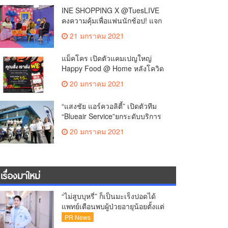
อร่อยถึงบ้าน ปลอดภัย คุ้มสุด
INE SHOPPING X @TuesLIVE
แน่นอน
คงความคุ้มเพื่อแฟนนักช้อป! แจก
คูปองต่อเนื่อง พร้อมปักหมุดกลับมา
21 มกราคม 2021
ชมไลฟ์พร้อมกันอีกครั้ง เริ่ม 4
กุมภาพันธ์!!
แม็คโคร เปิดตัวแคมเปญใหญ่
Happy Food @ Home หลังโควิด
ระลอกใหม่
20 มกราคม 2021
“แสงชัย แอร์ควอลิตี้” เปิดตัวทีม
“Blueair Service”ยกระดับบริการ
หลังการขาย เครื่องฟอกอากาศ
20 มกราคม 2021
สัญชาติสวีเดน หวังพาคนไทยฝ่า
วิกฤต PM 2.5 รับอากาศบริสุทธิ์ปี
64 ตั้งเป้าปีนี้ โต 50 %
เรื่องมาใหม่
“ไม่สูบบุหรี่” ก็เป็นมะเร็งปอดได้
แพทย์เตือนพบผู้ป่วยอายุน้อยตั้งแต่
วัย 35 ปีเพิ่มขึ้นคนไทยกว่า 70%
PR News
รู้ตัวเมื่อโรคลุกลาม