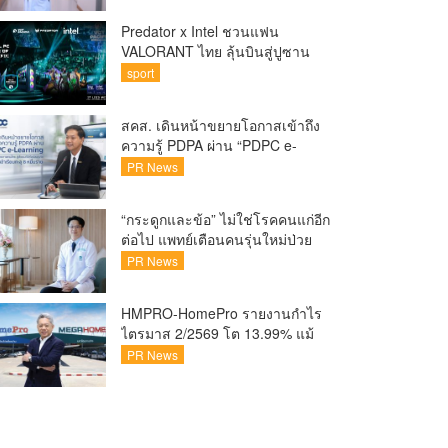
Predator x Intel ชวนแฟน
VALORANT ไทย ลุ้นบินสู่ปูซาน
เชียร์ศึก VCT Pacific Finals Busan
sport
ประเทศเกาหลีใต้ Predator x Intel
ชวนแฟน VALORANT ไทย ลุ้นบิน
สคส. เดินหน้าขยายโอกาสเข้าถึง
สู่ปูซาน แบบติดขอบสนาม พร้อม
ความรู้ PDPA ผ่าน “PDPC e-
กิจกรรมสุดพิเศษตลอดทัวร์นาเมนต์
Learning” เรียนฟรี ทุกที่ ทุกเวลา
PR News
พร้อมประกาศนียบัตร ต่อยอด
ศักยภาพคนไทยสู่สังคมดิจิทัล
“กระดูกและข้อ” ไม่ใช่โรคคนแก่อีก
ปลอดภัย เผยยอดผู้เข้าเรียนล่าสุด
ต่อไป แพทย์เตือนคนรุ่นใหม่ป่วย
ทะลุ 8 หมื่นรายแล้ว
เพิ่ม 20-30% เสี่ยง ‘ข้อเข่าเสื่อม
PR News
ก่อนวัย’ จากกระแสกีฬา
HMPRO-HomePro รายงานกำไร
ไตรมาส 2/2569 โต 13.99% แม้
เศรษฐกิจผันผวนเดินหน้าขยาย
PR News
สาขา เสริมพอร์ต Private Brand
ดัน Gross Margin เพิ่มขึ้น