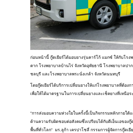
ก่อนหน้านี้ กู๊ดเยียร์ได้มอบยางรุ่นคาร์โก้ แมกซ์ ให้กั
ตาก โรงพยาบาลบ้านไร่ จังหวัดอุทัยธานี โรงพยาบาลปา
ชลบุรี และโรงพยาบาลพระนั่งเกล้า จังหวัดนนทบุรี
โดยกู๊ดเยียร์ได้บริการเปลี่ยนยางให้แก่โรงพยาบาลที่ต้อ
เพื่อให้ได้มาตรฐานในการเปลี่ยนยางและเช็คยางที่เหนือร
“การส่งมอบความห่วงใยในครั้งนี้เป็นกิจกรรมหลักภายใต
ด้านความรับผิดชอบต่อสังคมซึ่งเปรียบได้กับดีเอ็นเอของกู๊
พื้นที่ทั่วโลก“ มร.ลูก้า เครปาโชลี่ กรรมการผู้จัดการกู๊ดเยี