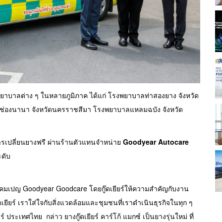
บโรงพยาบาลต่าง ๆ ในหลายภูมิภาค ได้แก่ โรงพยาบาลท่าสองยาง จังหวัด
กช่องนานา จังหวัดนครราชสีมา โรงพยาบาลแหลมฉบัง จังหวัด
งการเปลี่ยนยางฟรี ผ่านร้านตัวแทนจำหน่าย
Goodyear Autocare
ะดับ
้แคมเปญ Goodyear Goodcare โดยกู๊ดเยียร์ให้ความสำคัญกับงาน
ดเยียร์ เราใส่ใจกับสิ่งแวดล้อมและชุมชนที่เราดำเนินธุรกิจในทุก ๆ
ยร์ ประเทศไทย กล่าว ยางกู๊ดเยียร์ คาร์โก้ แมกซ์ เป็นยางรุ่นใหม่ ที่