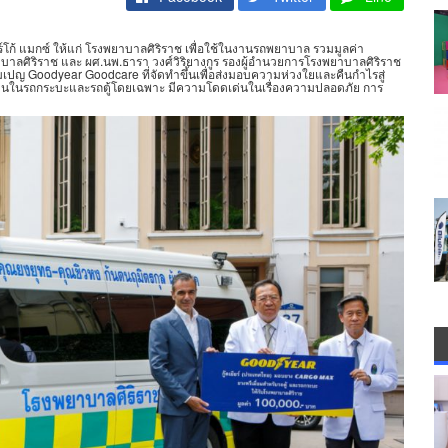
คาร์โก้ แมกซ์ ให้แก่ โรงพยาบาลศิริราช เพื่อใช้ในงานรถพยาบาล รวมมูลค่า
บาลศิริราช และ ผศ.นพ.ธารา วงศ์วิริยางกูร รองผู้อำนวยการโรงพยาบาลศิริราช
มเปญ Goodyear Goodcare ที่จัดทำขึ้นเพื่อส่งมอบความห่วงใยและคืนกำไรสู่
ใช้งานในรถกระบะและรถตู้โดยเฉพาะ มีความโดดเด่นในเรื่องความปลอดภัย การ