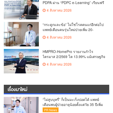
PDPA ผ่าน “PDPC e-Learning” เรียนฟรี
ทุกที่ ทุกเวลา พร้อมประกาศนียบัตร ต่อย
4 สิงหาคม 2026
อดศักยภาพคนไทยสู่สังคมดิจิทัลปลอดภัย
เผยยอดผู้เข้าเรียนล่าสุดทะลุ 8 หมื่นราย
แล้ว
“กระดูกและข้อ” ไม่ใช่โรคคนแก่อีกต่อไป
แพทย์เตือนคนรุ่นใหม่ป่วยเพิ่ม 20-
30% เสี่ยง ‘ข้อเข่าเสื่อมก่อนวัย’ จาก
4 สิงหาคม 2026
กระแสกีฬา
HMPRO-HomePro รายงานกำไร
ไตรมาส 2/2569 โต 13.99% แม้เศรษฐกิจ
ผันผวนเดินหน้าขยายสาขา เสริมพอร์ต
4 สิงหาคม 2026
Private Brand ดัน Gross Margin เพิ่มขึ้น
เรื่องมาใหม่
“ไม่สูบบุหรี่” ก็เป็นมะเร็งปอดได้ แพทย์
เตือนพบผู้ป่วยอายุน้อยตั้งแต่วัย 35 ปีเพิ่ม
ขึ้นคนไทยกว่า 70% รู้ตัวเมื่อโรคลุกลาม
PR News