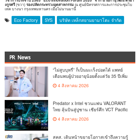
วิชาการประจำปี 2563 “Eco Innovation Forum 2020” จาก นายภานุวัฒน์ ตริยา
งกูรศรี
(ขวา)
รองปลัดกระทรวงอุตสาหกรรม
ณ ศูนย์นิทรรศการและการประชุมไบ
เทค บางนา กรุงเทพมหานคร เมื่อไม่นานมานี้
Eco Factory
SYS
บริษัท เหล็กสยามยามาโตะ จำกัด
PR News
“ไม่สูบบุหรี่” ก็เป็นมะเร็งปอดได้ แพทย์
เตือนพบผู้ป่วยอายุน้อยตั้งแต่วัย 35 ปีเพิ่ม
ขึ้นคนไทยกว่า 70% รู้ตัวเมื่อโรคลุกลาม
4 สิงหาคม 2026
Predator x Intel ชวนแฟน VALORANT
ไทย ลุ้นบินสู่ปูซาน เชียร์ศึก VCT Pacific
Finals Busan ประเทศเกาหลีใต้ Predator
4 สิงหาคม 2026
x Intel ชวนแฟน VALORANT ไทย ลุ้นบิน
สู่ปูซาน แบบติดขอบสนาม พร้อมกิจกรรม
สุดพิเศษตลอดทัวร์นาเมนต์
สคส. เดินหน้าขยายโอกาสเข้าถึงความรู้