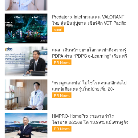
Predator x Intel ชวนแฟน VALORANT
ไทย ลุ้นบินสู่ปูซาน เชียร์ศึก VCT Pacific
Finals Busan ประเทศเกาหลีใต้ Predator
sport
x Intel ชวนแฟน VALORANT ไทย ลุ้นบิน
สู่ปูซาน แบบติดขอบสนาม พร้อมกิจกรรม
สุดพิเศษตลอดทัวร์นาเมนต์
สคส. เดินหน้าขยายโอกาสเข้าถึงความรู้
PDPA ผ่าน “PDPC e-Learning” เรียนฟรี
ทุกที่ ทุกเวลา พร้อมประกาศนียบัตร ต่อย
PR News
อดศักยภาพคนไทยสู่สังคมดิจิทัลปลอดภัย
เผยยอดผู้เข้าเรียนล่าสุดทะลุ 8 หมื่นราย
แล้ว
“กระดูกและข้อ” ไม่ใช่โรคคนแก่อีกต่อไป
แพทย์เตือนคนรุ่นใหม่ป่วยเพิ่ม 20-
30% เสี่ยง ‘ข้อเข่าเสื่อมก่อนวัย’ จาก
PR News
กระแสกีฬา
HMPRO-HomePro รายงานกำไร
ไตรมาส 2/2569 โต 13.99% แม้เศรษฐกิจ
ผันผวนเดินหน้าขยายสาขา เสริมพอร์ต
PR News
Private Brand ดัน Gross Margin เพิ่มขึ้น